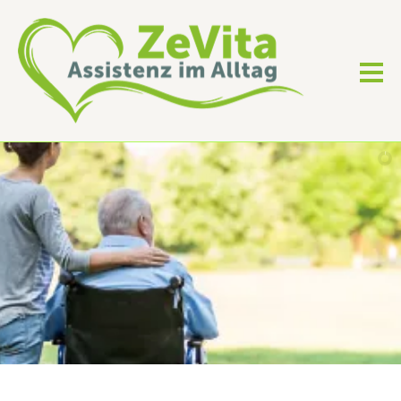
ES SIND DIE BEGEGNUNGEN MIT MENSCHEN,
DIE DAS LEBEN
LEBENSWERT
MACHEN
ZeVita
steht für Lebenszeit
ÜBER MICH
KONTAKT
...und diese Zeit nehmen wir uns für Sie